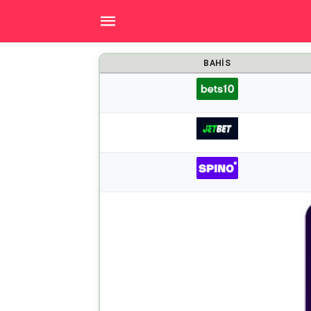
BAHIS