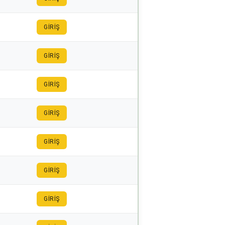
GİRİŞ
GİRİŞ
GİRİŞ
GİRİŞ
GİRİŞ
GİRİŞ
GİRİŞ