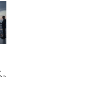
I
a
edin.