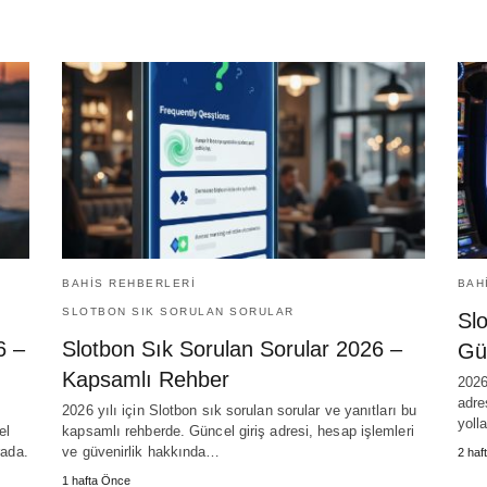
BAHIS REHBERLERI
BAH
SLOTBON SIK SORULAN SORULAR
Sl
6 –
Slotbon Sık Sorulan Sorular 2026 –
Güv
Kapsamlı Rehber
2026
adre
2026 yılı için Slotbon sık sorulan sorular ve yanıtları bu
yoll
el
kapsamlı rehberde. Güncel giriş adresi, hesap işlemleri
rada.
ve güvenirlik hakkında…
2 haf
1 hafta Önce