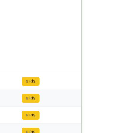
GİRİŞ
GİRİŞ
GİRİŞ
GİRİŞ