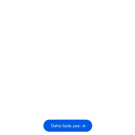
Daha fazla yazı