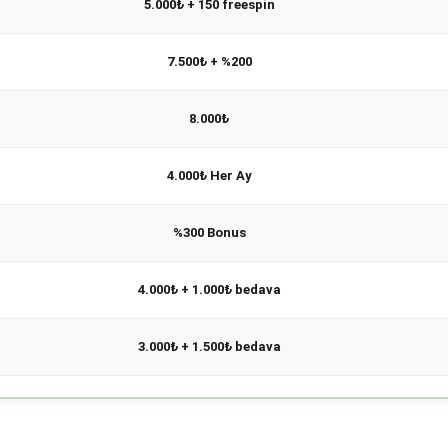
5.000₺ + 150 freespin
7.500₺ + %200
8.000₺
4.000₺ Her Ay
%300 Bonus
4.000₺ + 1.000₺ bedava
3.000₺ + 1.500₺ bedava