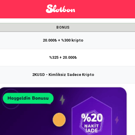
BONUS
20.000₺ + %300 kripto
%325 + 20.000₺
2KUSD - Kimliksiz Sadece Kripto