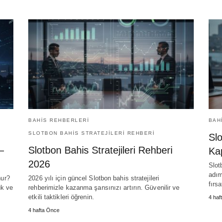
BAHIS REHBERLERI
BAH
SLOTBON BAHIS STRATEJILERI REHBERI
Sl
—
Slotbon Bahis Stratejileri Rehberi
Ka
2026
Slot
adım
nur?
2026 yılı için güncel Slotbon bahis stratejileri
fırs
uk ve
rehberimizle kazanma şansınızı artırın. Güvenilir ve
etkili taktikleri öğrenin.
4 haf
4 hafta Önce