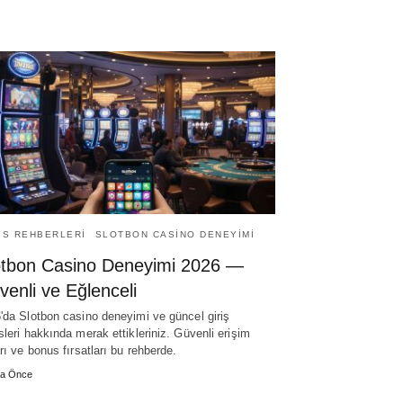
IS REHBERLERI
SLOTBON CASINO DENEYIMI
otbon Casino Deneyimi 2026 —
enli ve Eğlenceli
'da Slotbon casino deneyimi ve güncel giriş
sleri hakkında merak ettikleriniz. Güvenli erişim
arı ve bonus fırsatları bu rehberde.
ta Önce