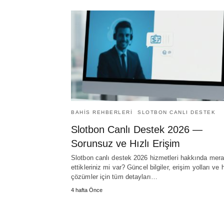
BAHIS REHBERLERI
SLOTBON CANLI DESTEK
Slotbon Canlı Destek 2026 —
Sorunsuz ve Hızlı Erişim
Slotbon canlı destek 2026 hizmetleri hakkında mer
ettikleriniz mi var? Güncel bilgiler, erişim yolları ve h
çözümler için tüm detayları…
4 hafta Önce