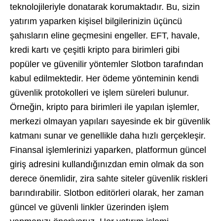
teknolojileriyle donatarak korumaktadır. Bu, sizin
yatırım yaparken kişisel bilgilerinizin üçüncü
şahısların eline geçmesini engeller. EFT, havale,
kredi kartı ve çeşitli kripto para birimleri gibi
popüler ve güvenilir yöntemler Slotbon tarafından
kabul edilmektedir. Her ödeme yönteminin kendi
güvenlik protokolleri ve işlem süreleri bulunur.
Örneğin, kripto para birimleri ile yapılan işlemler,
merkezi olmayan yapıları sayesinde ek bir güvenlik
katmanı sunar ve genellikle daha hızlı gerçekleşir.
Finansal işlemlerinizi yaparken, platformun güncel
giriş adresini kullandığınızdan emin olmak da son
derece önemlidir, zira sahte siteler güvenlik riskleri
barındırabilir. Slotbon editörleri olarak, her zaman
güncel ve güvenli linkler üzerinden işlem