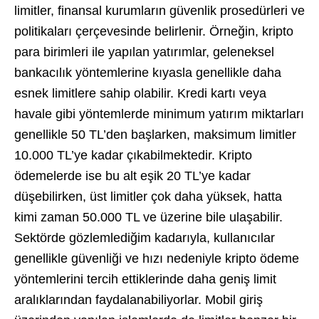
limitler, finansal kurumların güvenlik prosedürleri ve
politikaları çerçevesinde belirlenir. Örneğin, kripto
para birimleri ile yapılan yatırımlar, geleneksel
bankacılık yöntemlerine kıyasla genellikle daha
esnek limitlere sahip olabilir. Kredi kartı veya
havale gibi yöntemlerde minimum yatırım miktarları
genellikle 50 TL’den başlarken, maksimum limitler
10.000 TL’ye kadar çıkabilmektedir. Kripto
ödemelerde ise bu alt eşik 20 TL’ye kadar
düşebilirken, üst limitler çok daha yüksek, hatta
kimi zaman 50.000 TL ve üzerine bile ulaşabilir.
Sektörde gözlemlediğim kadarıyla, kullanıcılar
genellikle güvenliği ve hızı nedeniyle kripto ödeme
yöntemlerini tercih ettiklerinde daha geniş limit
aralıklarından faydalanabiliyorlar. Mobil giriş