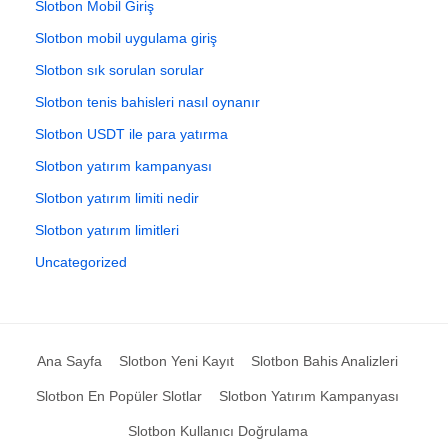
Slotbon Mobil Giriş
Slotbon mobil uygulama giriş
Slotbon sık sorulan sorular
Slotbon tenis bahisleri nasıl oynanır
Slotbon USDT ile para yatırma
Slotbon yatırım kampanyası
Slotbon yatırım limiti nedir
Slotbon yatırım limitleri
Uncategorized
Ana Sayfa
Slotbon Yeni Kayıt
Slotbon Bahis Analizleri
Slotbon En Popüler Slotlar
Slotbon Yatırım Kampanyası
Slotbon Kullanıcı Doğrulama