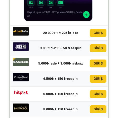
20.000₺ + %225 kripto
GİRİŞ
3.000₺ %200 + 50 freespin
GİRİŞ
5.000₺ iade + 1.000₺ risksiz
GİRİŞ
6.500₺ + 150 freespin
GİRİŞ
5.000₺ + 100 freespin
GİRİŞ
8.000₺ + 150 freespin
GİRİŞ