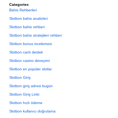
Categories
Bahis Rehberleri
Slotbon bahis analizleri
Slotbon bahis rehberi
Slotbon bahis stratejileri rehberi
Slotbon bonus incelemesi
Slotbon canlı destek
Slotbon casino deneyimi
Slotbon en popüler slotlar
Slotbon Giriş
Slotbon giriş adresi bugün
Slotbon Giriş Linki
Slotbon hızlı ödeme
Slotbon kullanıcı doğrulama