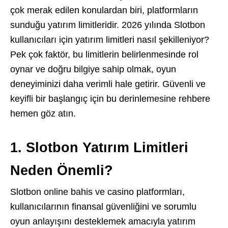
çok merak edilen konulardan biri, platformların
sunduğu yatırım limitleridir. 2026 yılında Slotbon
kullanıcıları için yatırım limitleri nasıl şekilleniyor?
Pek çok faktör, bu limitlerin belirlenmesinde rol
oynar ve doğru bilgiye sahip olmak, oyun
deneyiminizi daha verimli hale getirir. Güvenli ve
keyifli bir başlangıç için bu derinlemesine rehbere
hemen göz atın.
1. Slotbon Yatırım Limitleri
Neden Önemli?
Slotbon online bahis ve casino platformları,
kullanıcılarının finansal güvenliğini ve sorumlu
oyun anlayışını desteklemek amacıyla yatırım