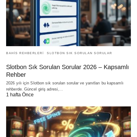
BAHIS REHBERLERI
SLOTBON SIK SORULAN SORULAR
Slotbon Sık Sorulan Sorular 2026 – Kapsamlı
Rehber
2026 yılı için Slotbon sık sorulan sorular ve yanıtları bu kapsamlı
rehberde. Güncel giriş adresi,…
1 hafta Önce