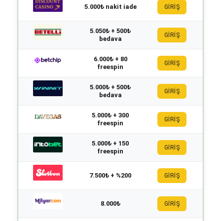
5.000₺ nakit iade
GİRİŞ
5.050₺ + 500₺
GİRİŞ
bedava
6.000₺ + 80
GİRİŞ
freespin
5.000₺ + 500₺
GİRİŞ
bedava
5.000₺ + 300
GİRİŞ
freespin
5.000₺ + 150
GİRİŞ
freespin
7.500₺ + %200
GİRİŞ
8.000₺
GİRİŞ