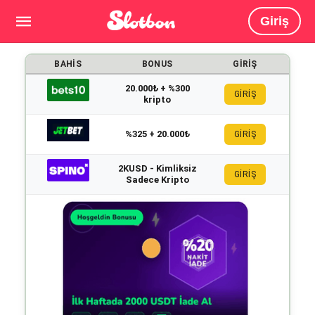
Giriş
BAHIS
BONUS
GIRIŞ
20.000₺ + %300
GİRİŞ
kripto
%325 + 20.000₺
GİRİŞ
2KUSD - Kimliksiz
GİRİŞ
Sadece Kripto