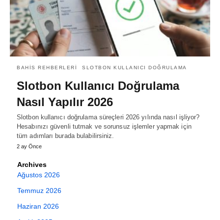
BAHIS REHBERLERI
SLOTBON KULLANICI DOĞRULAMA
Slotbon Kullanıcı Doğrulama
Nasıl Yapılır 2026
Slotbon kullanıcı doğrulama süreçleri 2026 yılında nasıl işliyor?
Hesabınızı güvenli tutmak ve sorunsuz işlemler yapmak için
tüm adımları burada bulabilirsiniz.
2 ay Önce
Archives
Ağustos 2026
Temmuz 2026
Haziran 2026