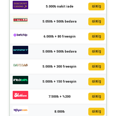
5.000₺ nakit iade
GİRİŞ
5.050₺ + 500₺ bedava
GİRİŞ
6.000₺ + 80 freespin
GİRİŞ
5.000₺ + 500₺ bedava
GİRİŞ
5.000₺ + 300 freespin
GİRİŞ
5.000₺ + 150 freespin
GİRİŞ
7.500₺ + %200
GİRİŞ
8.000₺
GİRİŞ