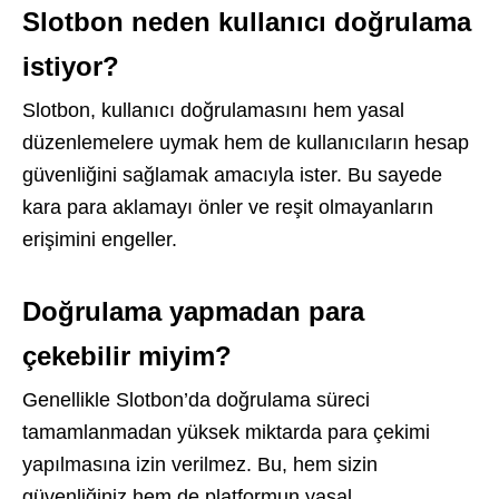
Slotbon neden kullanıcı doğrulama
istiyor?
Slotbon, kullanıcı doğrulamasını hem yasal
düzenlemelere uymak hem de kullanıcıların hesap
güvenliğini sağlamak amacıyla ister. Bu sayede
kara para aklamayı önler ve reşit olmayanların
erişimini engeller.
Doğrulama yapmadan para
çekebilir miyim?
Genellikle Slotbon’da doğrulama süreci
tamamlanmadan yüksek miktarda para çekimi
yapılmasına izin verilmez. Bu, hem sizin
güvenliğiniz hem de platformun yasal