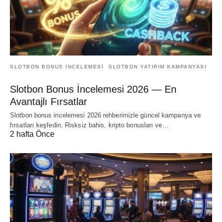
SLOTBON BONUS INCELEMESI
SLOTBON YATIRIM KAMPANYASI
Slotbon Bonus İncelemesi 2026 — En
Avantajlı Fırsatlar
Slotbon bonus incelemesi 2026 rehberimizle güncel kampanya ve
fırsatları keşfedin. Risksiz bahis, kripto bonusları ve…
2 hafta Önce