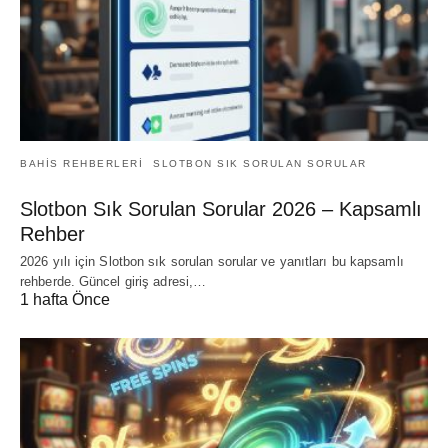
BAHIS REHBERLERI
SLOTBON SIK SORULAN SORULAR
Slotbon Sık Sorulan Sorular 2026 – Kapsamlı
Rehber
2026 yılı için Slotbon sık sorulan sorular ve yanıtları bu kapsamlı
rehberde. Güncel giriş adresi,…
1 hafta Önce