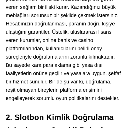
veren sağlam bir ilişki kurar. Kazandığınız büyük
meblağları sorunsuz bir şekilde çekmek istersiniz.
Hesabınızın doğrulanması, paranın doğru kişiye
ulaştığını garantiler. Üstelik, uluslararası lisans
veren kurumlar, online bahis ve casino
platformlarından, kullanıcılarını belirli onay
süreçleriyle doğrulamalarını zorunlu kılmaktadır.
Bu sayede kara para aklama gibi yasa dışı
faaliyetlerin önüne geçilir ve yasalara uygun, şeffaf
bir hizmet sunulur. Bir de şu var ki, doğrulama,
reşit olmayan bireylerin platforma erişimini
engelleyerek sorumlu oyun politikalarını destekler.
2. Slotbon Kimlik Doğrulama