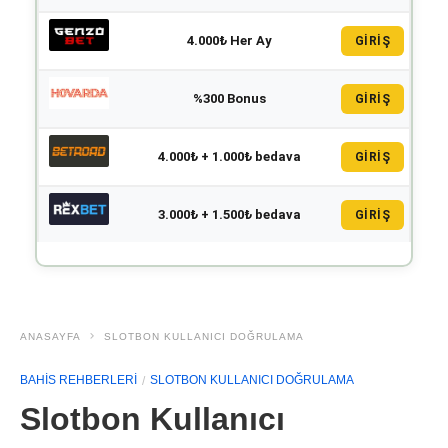
4.000₺ Her Ay
GİRİŞ
%300 Bonus
GİRİŞ
4.000₺ + 1.000₺ bedava
GİRİŞ
3.000₺ + 1.500₺ bedava
GİRİŞ
ANASAYFA
SLOTBON KULLANICI DOĞRULAMA
BAHIS REHBERLERI
SLOTBON KULLANICI DOĞRULAMA
Slotbon Kullanıcı