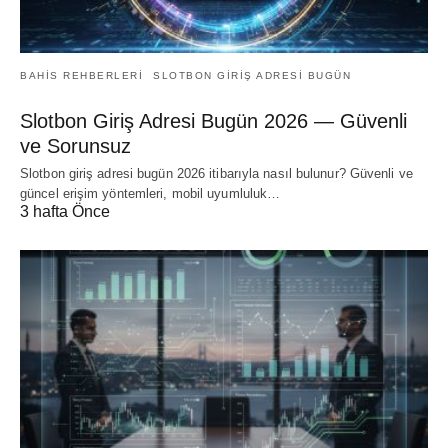
BAHIS REHBERLERI
SLOTBON GIRIŞ ADRESI BUGÜN
Slotbon Giriş Adresi Bugün 2026 — Güvenli
ve Sorunsuz
Slotbon giriş adresi bugün 2026 itibarıyla nasıl bulunur? Güvenli ve
güncel erişim yöntemleri, mobil uyumluluk…
3 hafta Önce