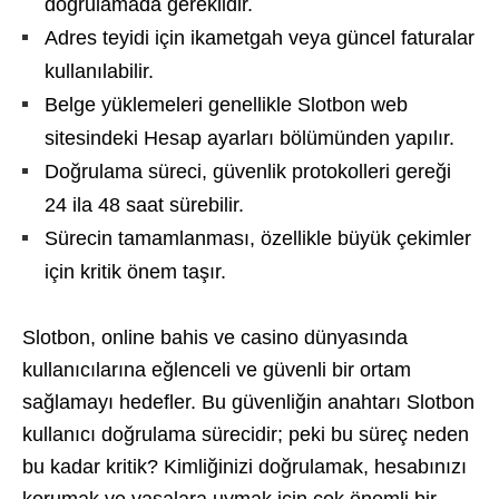
doğrulamada gereklidir.
Adres teyidi için ikametgah veya güncel faturalar
kullanılabilir.
Belge yüklemeleri genellikle Slotbon web
sitesindeki Hesap ayarları bölümünden yapılır.
Doğrulama süreci, güvenlik protokolleri gereği
24 ila 48 saat sürebilir.
Sürecin tamamlanması, özellikle büyük çekimler
için kritik önem taşır.
Slotbon, online bahis ve casino dünyasında
kullanıcılarına eğlenceli ve güvenli bir ortam
sağlamayı hedefler. Bu güvenliğin anahtarı Slotbon
kullanıcı doğrulama sürecidir; peki bu süreç neden
bu kadar kritik? Kimliğinizi doğrulamak, hesabınızı
korumak ve yasalara uymak için çok önemli bir