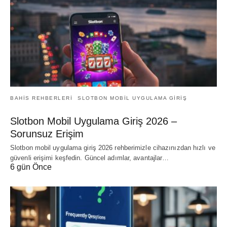
BAHIS REHBERLERI
SLOTBON MOBIL UYGULAMA GIRIŞ
Slotbon Mobil Uygulama Giriş 2026 –
Sorunsuz Erişim
Slotbon mobil uygulama giriş 2026 rehberimizle cihazınızdan hızlı ve
güvenli erişimi keşfedin. Güncel adımlar, avantajlar…
6 gün Önce